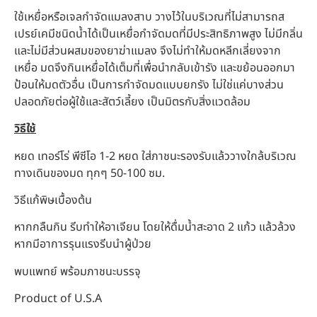
ใช้เหยื่อหรือเจลกำจัดแมลงสาบ วางไว้ในบริเวณที่ไม่สามารถส
เปรย์เคมีชนิดน้ำได้เป็นเหยื่อกำจัดมดที่มีประสิทธิภาพสูง ไม่มีกลิ่น
และไม่มีส่วนผสมของยาฆ่าแมลง จึงไม่ทำให้มดหลีกเลี่ยงจาก
เหยื่อ มดจึงกินเหยื่อได้เต็มที่เพื่อนำกลับเข้ารัง และขย้อนออกมา
ป้อนให้มดตัวอื่น เป็นการกำจัดมดแบบยกรัง ไม่ใช่แค่บางส่วน
ปลอดภัยต่อผู้ใช้และสัตว์เลี้ยง เป็นมิตรกับสิ่งแวดล้อม
วิธีใช้
หยด เทอร์โร่ พีซีโอ 1-2 หยด ใส่ภาชนะรองรับแล้ววางใกล้บริเวณ
ทางเดินของมด ทุกๆ 50-100 ซม.
วิธีแก้พิษเบื้องต้น
หากกลืนกิน รีบทำให้อาเจียน โดยให้ดื่มน้ำสะอาด 2 แก้ว แล้วล้วง
หากมีอาการรุนแรงรีบนำผู้ป่วย
พบแพทย์ พร้อมภาชนะบรรจุ
Product of U.S.A