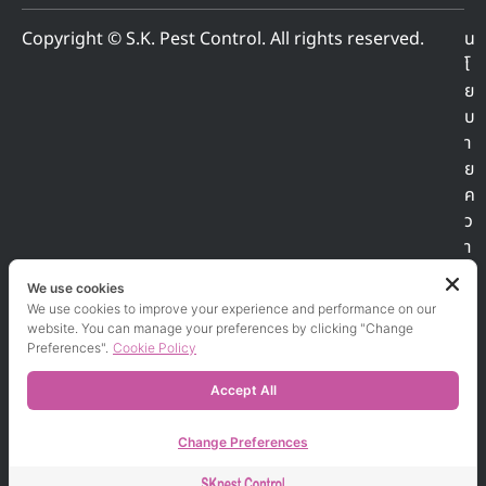
Copyright © S.K. Pest Control. All rights reserved.
น
โ
ย
บ
า
ย
ค
ว
า
ม
We use cookies
เ
We use cookies to improve your experience and performance on our
ป็
website. You can manage your preferences by clicking "Change
น
Preferences".
Cookie Policy
ส่
Accept All
ว
น
Change Preferences
ตั
ว