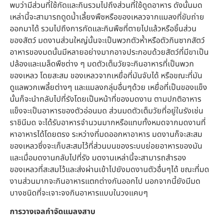
พบว่ามีส่วนที่ใช้กัดและกินรวมไปถึงส่วนที่ใช้ดูดอาหาร ดังนั้นมด
เหล่านี้จะสามารถดูดน้ำเลี้ยงพืชหรือของเหลวจากแมลงที่ขับถ่าย
ออกมาได้ รวมไปถึงการกัดและกินพืชที่ตายไปแล้วหรือชิ้นส่วน
ของสัตว์ มดงานส่วนใหญ่นั้นจะเป็นพวกตัวห้ำหรือตัวกินซากสัตว์
อาหารของมดนั้นมีหลายอย่างมากอาจประกอบด้วยสัตว์ที่มีขาเป็น
ปล้องและเมล็ดพืชต่าง ๆ มดตัวเต็มวัยจะกินอาหารที่เป็นพวก
ของเหลว โดยสะสม ของเหลวจากเหยื่อที่มันจับได้ หรือขณะที่มัน
ดูแลพวกเพลี้ยต่างๆ และแมลงกลุ่มอื่นๆด้วย เหยื่อที่เป็นของแข็ง
นั้นก็จะนำกลับไปที่รังโดยเป็นหน้าที่ของมดงาน ตามปกติอาหาร
แข็งจะเป็นอาหารของตัวอ่อนมด ส่วนมดตัวเต็มวัยที่อยู่ในรังเช่น
ราชินีมด จะได้รับอาหารจำนวนมากหรือแทบทั้งหมดจากมดงานที่
หาอาหารได้โดยตรง ระหว่างที่มดออกหาอาหาร มดงานก็จะสะสม
ของเหลวซึ่งจะเก็บสะสมไว้ที่ส่วนบนของระบบย่อยอาหารของมัน
และเมื่อมดงานกลับไปที่รัง มดงานเหล่านี้จะสามารถสำรอง
ของเหลวที่สะสมไว้และส่งผ่านเข้าไปยังมดงานตัวอื่นๆได้ ขณะที่มด
งานส่วนมากจะกินอาหารแตกต่างกันออกไป นอกจากนี้ยังมีมด
บางชนิดที่จะเจาะจงกินอาหารแบบในวงแคบๆ
การวางเจลกำจัดแมลงสาบ