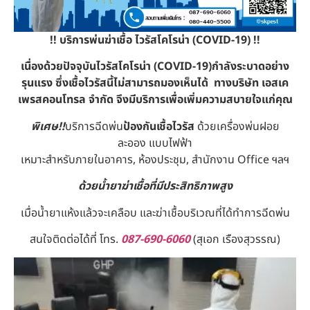
!! บริการพ่นฆ่าเชื้อ ไวรั
สโคโรน่า (COVID-19) !!
เนื่องด้วยปัจจุบัน
ไวรั
สโคโรน่า (COVID-19)
กำลังระบาดอย่าง
รุนแรง ซึ่งเชื้อไวรัสนี้ไม่สามารถมองเห็นได้ ทาง
บริษัท เอสเค
เพรสคอนโทรล จำกัด จึงมีบริการเพื่อเพิ่มความสบายใจแก่คุณ
พิเศษ!!
บริการฉีดพ่น
ป้องกันเชื้อไวรัส
ด้วยเครื่องพ่นฝอย
ละออง แบบไฟฟ้า
เหมาะสำหรับภายในอาคาร, ห้องประชุม, สำนักงาน Office ฯลฯ
ด้วยน้ำยาฆ่าเชื้อที่มีประสิทธิภาพสูง
เมื่อน้ำยาแห้งแล้วจะเคลือบ และฆ่าเชื้อบริเวณที่ได้ทำการฉีดพ่น
สนใจติดต่อได้ที่ โทร.
087-690-6060
(สุเอก เรืองสุวรรณ)